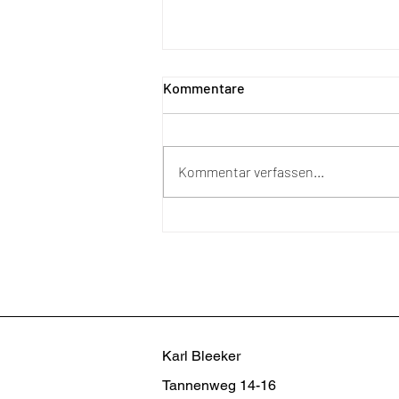
Kommentare
Kommentar verfassen...
Wie warm wird es im Sommer
unter meiner
Terrassenüberdachung?
Karl Bleeker
Tannenweg 14-16