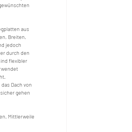
r gewünschten 
egplatten aus 
en, Breiten, 
nd jedoch 
er durch den 
nd flexibler 
rwendet 
t. 
n das Dach von 
 sicher gehen 
en. Mittlerweile 