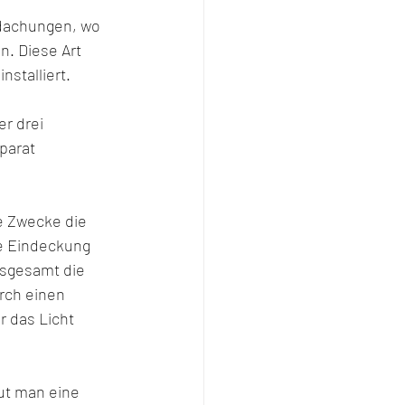
rdachungen, wo 
. Diese Art 
nstalliert.
r drei 
parat 
 Zwecke die 
ie Eindeckung 
nsgesamt die 
rch einen 
 das Licht 
ut man eine  