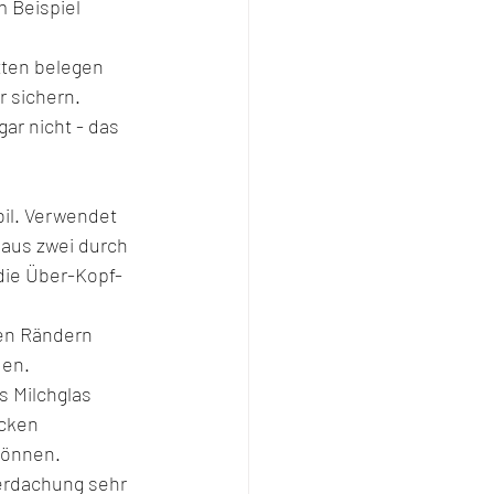
 Beispiel 
ten belegen 
 sichern. 
r nicht - das 
bil. Verwendet 
 aus zwei durch 
die Über-Kopf-
den Rändern 
den.
 Milchglas 
icken 
können.
erdachung sehr 