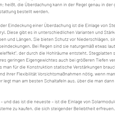
en; heißt, die Überdachung kann in der Regel genau in de
tattung bestellt werden.
t der Eindeckung einer Überdachung ist die Einlage von St
yl. Diese gibt es in unterschiedlichen Varianten und Stärk
en und Längen. Sie bieten Schutz vor Niederschlägen, si
aseindeckungen. Bei Regen sind sie naturgemäß etwas laut
ffekt", der durch die Hohlräume entsteht. Stegplatten si
es geringen Eigengewichtes auch bei größeren Tiefen ve
s man für die Konstruktion statische Verstärkungen brauch
und ihrer Flexibilität Vorsichtsmaßnahmen nötig, wenn ma
ier legt man am besten Schaltafeln aus, über die man dann
 – und das ist die neueste – ist die Einlage von Solarmodul
Systeme zu kaufen, die sich steigender Beliebtheit erfreuen.