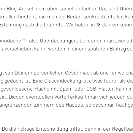
em Blog-Artikel nicht über Lamellendächer. Das sind Übe
mellen besteht, die man bei Bedarf senkrecht stellen kann
rfahrung nach die teuerste. Wir haben in 18 Jahren keine i
riodächer" - also Überdachungen, bei denen man zwei ode
s verschieben kann, werden in einem späteren Beitrag se
gt von Deinem persönlichen Geschmack ab und für welche
 gedacht ist. Eine Glaseindeckung ist etwas teurer als d
e geschlossene Fläche mit Span- oder OSB-Platten kann i
ein. Diesen eventuellen Vorteil erkauft man sich jedoch du
 angrenzenden Zimmern des Hauses, so dass man häufiger
 Du die richtige Entscheidung triffst, denn in der Regel ba