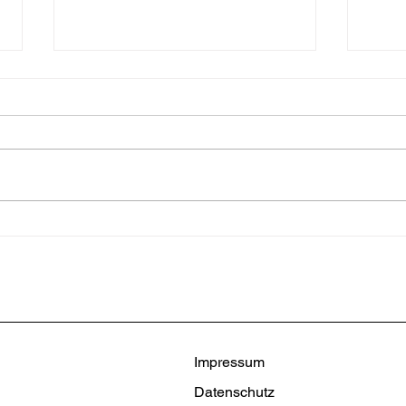
Glas-Schiebewände für
Ihre
Überdachungen
Terr
Impressum
Datenschutz