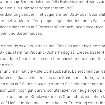
wenn im Außenbereich ebenfalls Holz verwendet wird, zum
ndielen aus Holz oder sogenanntem WPC. 
berdachung bequem mit sogenannten OSB- oder Spanplat
versetzt verklebter Teerpappe gegen eindringendes Wasser
hse sieht man auf Terrassenüberdachungen eigentlich ga
auben und Gartenhäuser.
eindeutig zu einer Verglasung. Diese ist langlebig und sta
 - das steht für Verbund-Sicherheitsglas. Dieses besteht
erbundene Scheiben, die durchbruchsicher und daher für 
en sind.
 klar und man hat die volle Lichtausbeute. Es erscheint an 
 durch das Quarz-Silizium, aus dem Scheiben gefertigt wer
ann man auf Wunsch auch getöntes Glas oder sogenanntes
lässt Licht noch gut durch, schützt aber vor neugierigen Bl
n, die aus oberen Stockwerken das Grundstück einsehen 
auf Maß gefertigt und ist man bei der Erstellung einer Üb