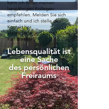
kann ich Ihnen meinen
langjährigen Kollegen
empfehlen. Melden Sie sich
einfach und ich stelle den
Kontakt her.
Vielen Dank und beste Grüße,
Karl Bleeker
Lebensqualität ist
eine
S
ache
des persönlichen
Freiraums