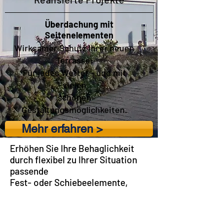
Überdachung mit
Seitenelementen
Wirksamer Schutz Ihrer neuen
Terrasse:
Für jedes Wetter - und mit
vielen
schönen
Gestaltungsmöglichkeiten.
Mehr erfahren >
Erhöhen Sie Ihre Behaglichkeit
durch flexibel zu Ihrer Situation
passende
Fest- oder Schiebeelemente,
Markisen, Sonnensegel,
Trennwände und mehr...